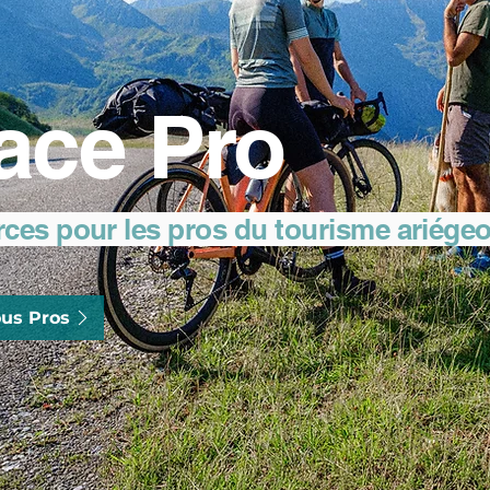
ace Pro
rces pour les pros du tourisme ariége
us Pros