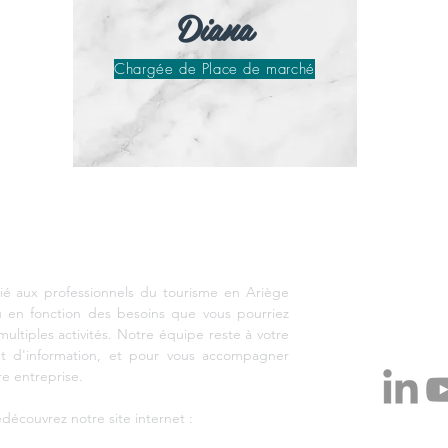
Diana
Chargée de Place de marché
EMENT TOURISTIQUE ARIEGE PYRENEES
vacan
www
ié aux professionnels du tourisme en Ariège
u en fonction des besoins que vous pourriez
multiples activités. Notre équipe reste à votre
R
 d'information, et pour vous accompagner
e entreprise.
découvrez notre site internet :