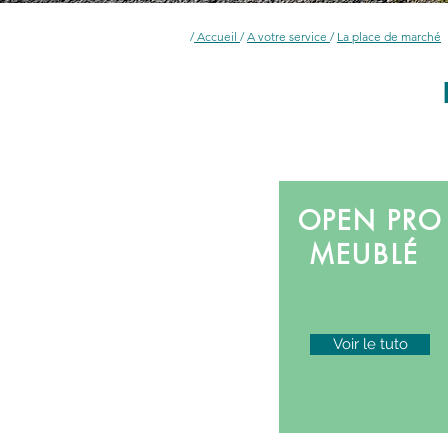
/
Accueil
/
A votre service
/
La place de marché
OPEN PRO
MEUBLÉ
Voir le tuto