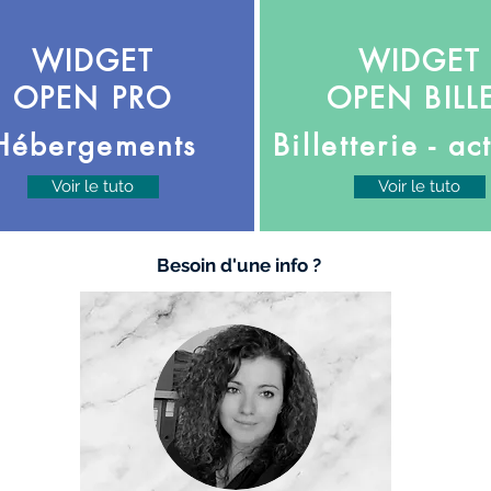
WIDGET
WIDGET
OPEN PRO
OPEN BILL
Hébergements
Billetterie
- act
Voir le tuto
Voir le tuto
Besoin d'une info ?