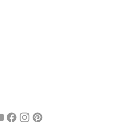
Contactez-nous
ces@ariegepyrenees.com
.ariegepyrenees.com
05 61 02 30 70
éseaux sociaux