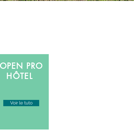
é
OPEN PRO
HÔTEL
Voir le tuto