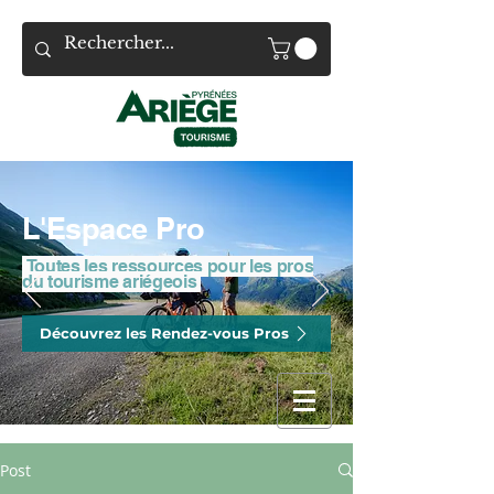
L'Espace Pro
Toutes les ressources pour les pros
du tourisme ariégeois
Découvrez les Rendez-vous Pros
Post