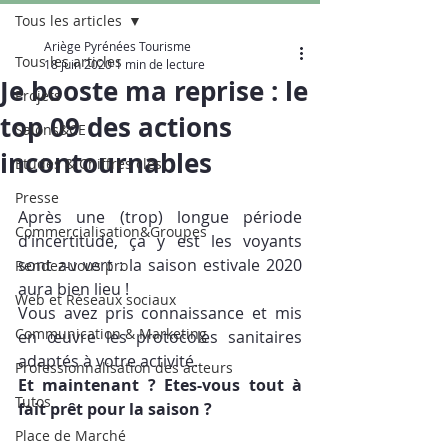
Tous les articles
Ariège Pyrénées Tourisme
Tous les articles
18 juin 2020
1 min de lecture
Je booste ma reprise : le
Projets
top 09 des actions
Salons&CE
incontournables
Etudes & Chiffres clés
Presse
Après une (trop) longue période 
Commercialisation&Groupes
d’incertitude, ça y est les voyants 
sont au vert : la saison estivale 2020 
Rendez-vous pro
aura bien lieu !
Web et Réseaux sociaux
Vous avez pris connaissance et mis 
Communication & Marketing
en œuvre les protocoles sanitaires 
adaptés à votre activité. 
Professionnalisation des acteurs
Et maintenant ? Etes-vous tout à 
Tutos
fait prêt pour la saison ?
Place de Marché