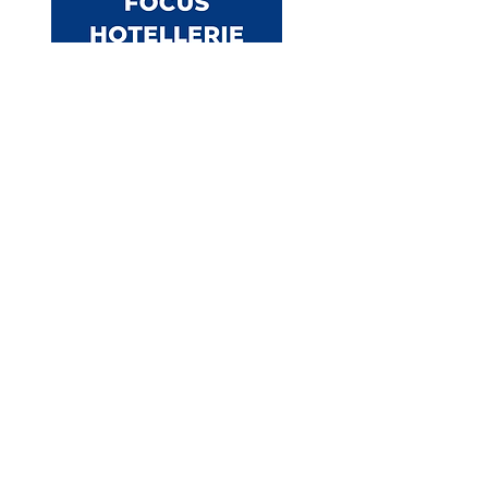
L'hôtellerie 2021
Une notion dont vous doutez ?
Rendez-vous sur le
Lexique
BESOIN D'UNE INFO ?