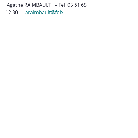
 Agathe RAIMBAULT   – Tel  05 61 65 
12 30  –  
araimbault@foix-
tourisme.com
OFFICE DE TOURISME COUSERANS 
PYRENEES
Hervé RIEU – Tel 05 61 96 00 01 – 
herve.rieu@tourisme-couserans-
pyrenees.com
OFFICE DE TOURISME DES VALLEES DE 
L’ARIZE ET DE LA LEZE
Mélanie PEREZ – Tel 05 61 69 99 90 – 
informations@tourisme-arize-
leze.com
 Marijke 