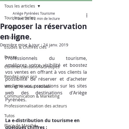
Tous les articles
Ariège Pyrénées Tourisme
Tous les articles
21 déc. 2018
2 min de lecture
Proposer la réservation
Projets
en ligne.
Salons&CE
Dernière mise à jour :
24 janv. 2019
Etudes & Chiffres clés
Presse
Professionnels du tourisme, 
améliorez votre visibilité et boostez 
Commercialisation&Groupes
vos ventes en offrant à vos clients la 
Rendez-vous pro
possibilité de réserver et d'acheter 
en ligne vos prestations sur les sites 
Web et Réseaux sociaux
web des destinations d'Ariège 
Communication & Marketing
Pyrénées.
Professionnalisation des acteurs
Tutos
La e-distribution du tourisme en 
Place de Marché
quelques chiffres : 