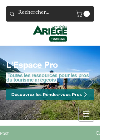
L'Espace Pro
Toutes les ressources pour les pros
du tourisme ariégeois
Découvrez les Rendez-vous Pros
Post