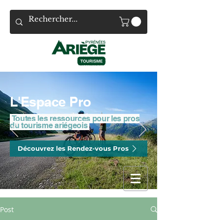
L'Espace Pro
Toutes les ressources pour les pros
du tourisme ariégeois
Découvrez les Rendez-vous Pros
Post