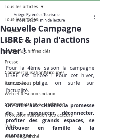
Tous les articles
Ariège Pyrénées Tourisme
Tous les articles
10 déc. 2020
1 min de lecture
Nouvelle Campagne
Projets
LIBRE & plan d'actions
Salons&CE
hiver !
Etudes & Chiffres clés
Presse
Pour la 4ème saison la campagne 
Commercialisation&Groupes
LIBRE est lancée ! Pour cet hiver, 
contexte oblige, on surfe sur 
Rendez-vous pro
l’actualité.
Web et Réseaux sociaux
Communication & Marketing
On offre aux citadins la promesse 
de se ressourcer, déconnecter, 
Professionnalisation des acteurs
profiter des grands espaces, se 
Tutos
retrouver en famille à la 
montagne.
Place de Marché