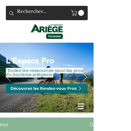
L'Espace Pro
Toutes les ressources pour les pros
du tourisme ariégeois
Découvrez les Rendez-vous Pros
Post