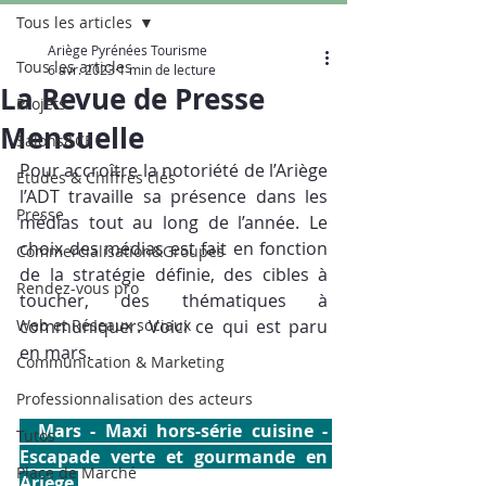
Tous les articles
Ariège Pyrénées Tourisme
Tous les articles
6 avr. 2023
1 min de lecture
La Revue de Presse
Projets
Mensuelle
Salons&CE
Pour accroître la notoriété de l’Ariège 
Etudes & Chiffres clés
l’ADT travaille sa présence dans les 
Presse
médias tout au long de l’année. Le 
choix des médias est fait en fonction 
Commercialisation&Groupes
de la stratégie définie, des cibles à 
Rendez-vous pro
toucher, des thématiques à 
Web et Réseaux sociaux
communiquer. Voici ce qui est paru 
en mars.
Communication & Marketing
Professionnalisation des acteurs
  Mars - Maxi hors-série cuisine - 
Tutos
Escapade verte et gourmande en 
Place de Marché
Ariège 