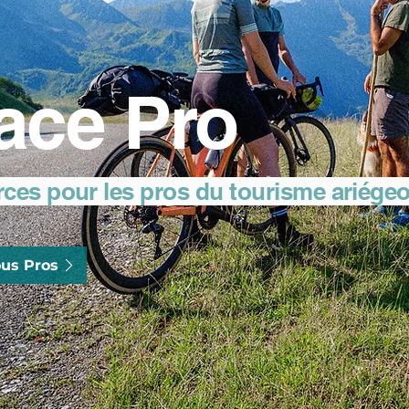
ace Pro
rces pour les pros du tourisme ariége
us Pros