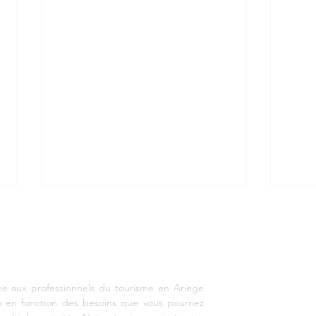
EMENT TOURISTIQUE ARIEGE PYRENEES
vacan
www
ié aux professionnels du tourisme en Ariège
u en fonction des besoins que vous pourriez