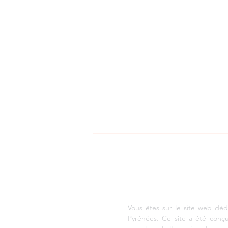
AGENCE DE DEVELOPP
Vous êtes sur le site web déd
Pyrénées. Ce site a été conç
2025-2030 : top départ !