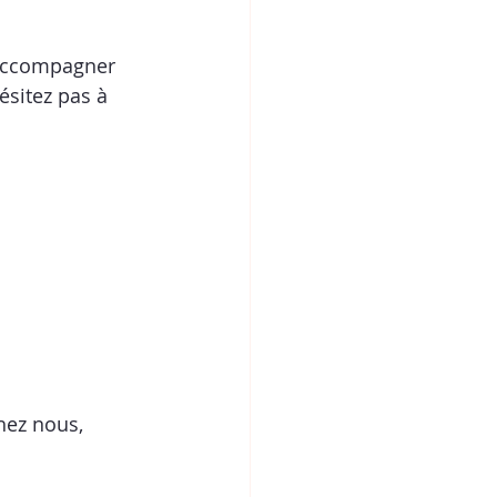
 accompagner 
sitez pas à 
hez nous, 