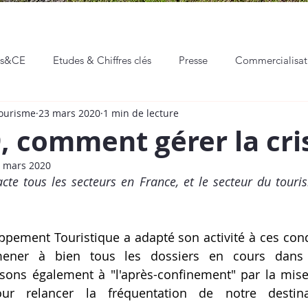
ns&CE
Etudes & Chiffres clés
Presse
Commercialisa
Tourisme
23 mars 2020
1 min de lecture
eaux sociaux
Communication & Marketing
Professionnali
, comment gérer la cri
 mars 2020
Hackathon
Événements
Vie de l'ADT
cte tous les secteurs en France, et le secteur du touri
pement Touristique a adapté so​n activité à ces condi
ener à bien tous les dossiers en cours dans le
sons également à "l'après-confinement" par la mise
our relancer la fréquentation de notre destina