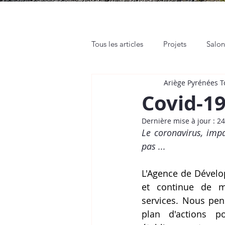
Tous les articles
Projets
Salo
Ariège Pyrénées 
Rendez-vous pro
Web et Rés
Covid-19
Dernière mise à jour :
24
Tutos
Place de Marché
Le coronavirus, impa
pas ...
L'Agence de Dévelop
et continue de m
services. Nous pen
plan d'actions p