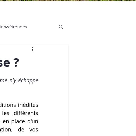
tion&Groupes
sation des acteurs
se ?
sme n'y échappe 
tions inédites 
s différents 
 en place d'un 
tion, de vos 