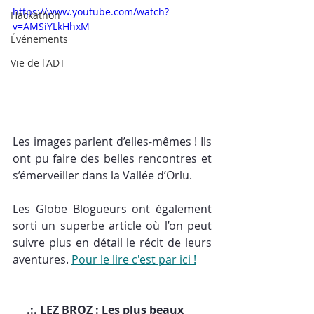
https://www.youtube.com/watch?
Hackathon
v=AMSiYLkHhxM
Événements
Vie de l'ADT
Les images parlent d’elles-mêmes ! Ils 
ont pu faire des belles rencontres et 
s’émerveiller dans la Vallée d’Orlu.
Les Globe Blogueurs ont également 
sorti un superbe article où l’on peut 
suivre plus en détail le récit de leurs 
aventures. 
Pour le lire c'est par ici !
     .:. LEZ BROZ : Les plus beaux 