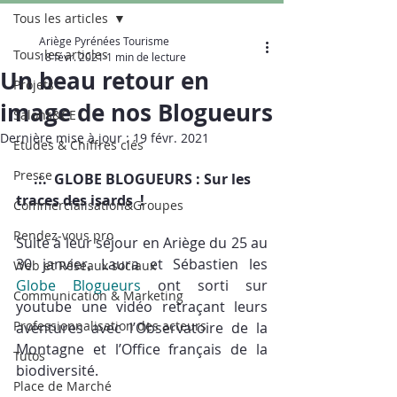
Tous les articles
Ariège Pyrénées Tourisme
Tous les articles
18 févr. 2021
1 min de lecture
Un beau retour en
Projets
image de nos Blogueurs
Salons&CE
Dernière mise à jour :
19 févr. 2021
Etudes & Chiffres clés
Presse
     .:.  GLOBE BLOGUEURS : Sur les 
traces des isards  !
Commercialisation&Groupes
Rendez-vous pro
Suite à leur séjour en Ariège du 25 au 
30 janvier, Laura et Sébastien les 
Web et Réseaux sociaux
Globe Blogueurs
 ont sorti sur 
Communication & Marketing
youtube une vidéo retraçant leurs 
Professionnalisation des acteurs
aventures avec l’Observatoire de la 
Montagne et l’Office français de la 
Tutos
biodiversité.
Place de Marché