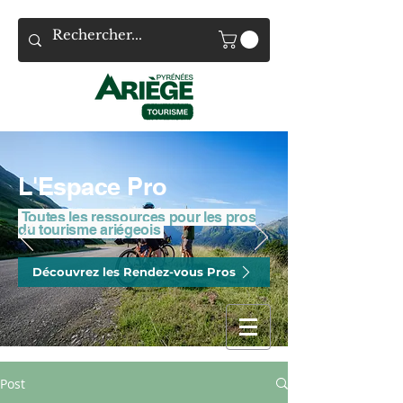
L'Espace Pro
Toutes les ressources pour les pros
du tourisme ariégeois
Découvrez les Rendez-vous Pros
Post