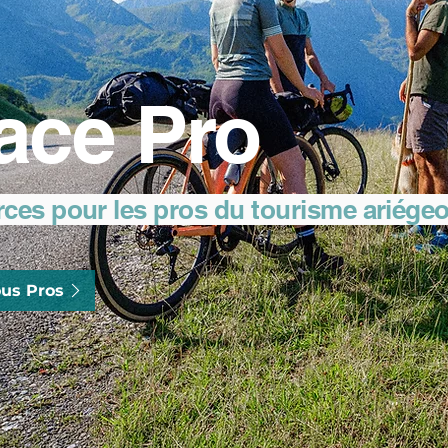
ace Pro
rces pour les pros du tourisme ariége
us Pros