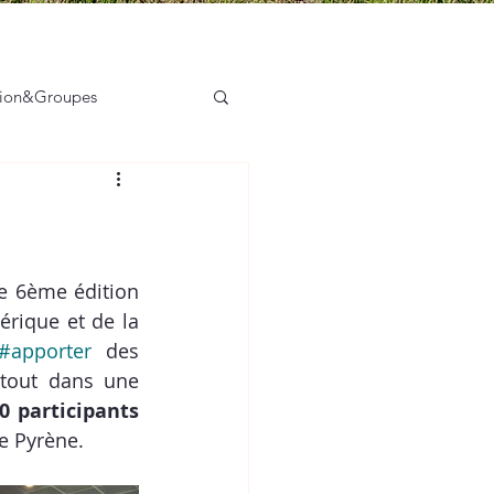
tion&Groupes
sation des acteurs
e 6ème édition 
rique et de la 
#apporter
 des 
tout dans une 
0 participants
e Pyrène. 