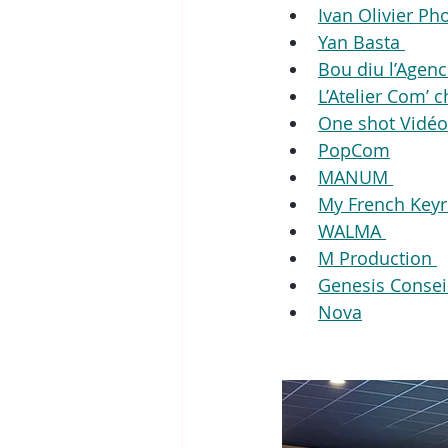
Ivan Olivier Ph
Yan Basta 
Bou diu l’Agenc
L’Atelier Com’ 
One shot Vidéo
PopCom
MANUM 
My French Keyr
WALMA 
M Production 
Genesis Consei
Nova