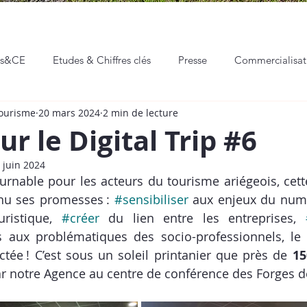
ns&CE
Etudes & Chiffres clés
Presse
Commercialisa
Tourisme
20 mars 2024
2 min de lecture
eaux sociaux
Communication & Marketing
Professionnali
ur le Digital Trip #6
 juin 2024
Hackathon
Événements
Vie de l'ADT
rnable pour les acteurs du tourisme ariégeois, cett
enu ses promesses : 
#sensibiliser
 aux enjeux du numé
ristique, 
#créer
 du lien entre les entreprises, 
 aux problématiques des socio-professionnels, le 
ée ! C’est sous un soleil printanier que près de 
15
par notre Agence au centre de conférence des Forges d