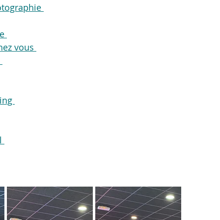
otographie 
e 
chez vous 
 
ing 
l 