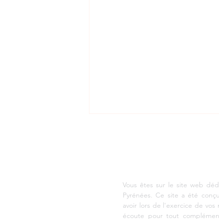
AGENCE DE DEVELOPP
Vous êtes sur le site web déd
Pyrénées. Ce site a été conç
avoir lors de l'exercice de vos 
Airbus : l’Ariège au
écoute pour tout complément