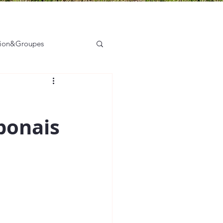
tion&Groupes
sation des acteurs
ponais