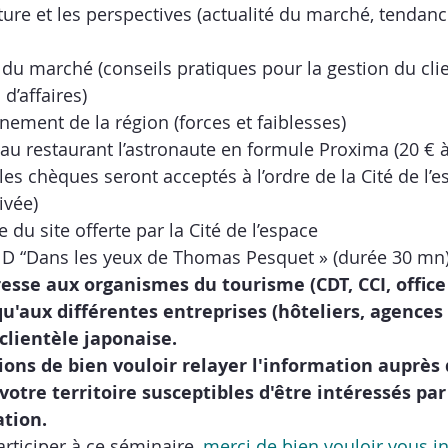
ure et les perspectives (actualité du marché, tendances
du marché (conseils pratiques pour la gestion du clien
  d’affaires)
nement de la région (forces et faiblesses) 
au restaurant l’astronaute en formule Proxima (20 € à
 les chèques seront acceptés à l’ordre de la Cité de l’e
ivée)
e du site offerte par la Cité de l’espace
2 D “Dans les yeux de Thomas Pesquet » (durée 30 mn
esse aux organismes du tourisme (CDT, CCI, office
qu'aux différentes entreprises (hôteliers, agences r
clientèle japonaise.
ons de bien vouloir relayer l'information auprès 
votre territoire susceptibles d'être intéressés par
tion.
rticiper à ce séminaire, 
merci de bien vouloir vous in