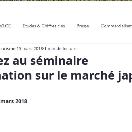
ns&CE
Etudes & Chiffres clés
Presse
Commercialisa
Tourisme
15 mars 2018
1 min de lecture
eaux sociaux
Communication & Marketing
Professionnali
ez au séminaire
ation sur le marché ja
Hackathon
Événements
Vie de l'ADT
4 mars 2018