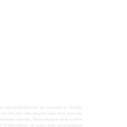
EMENT TOURISTIQUE ARIEGE PYRENEES
vacan
www
ié aux professionnels du tourisme en Ariège
u en fonction des besoins que vous pourriez
Salon Occ’Ygène 2024
multiples activités. Notre équipe reste à votre
Bila
R
 d'information, et pour vous accompagner