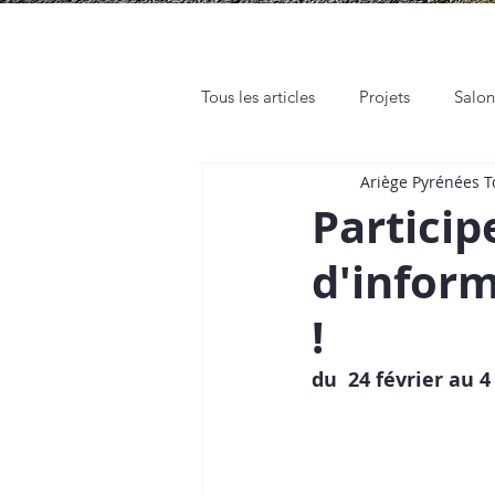
Tous les articles
Projets
Salo
Ariège Pyrénées 
Rendez-vous pro
Web et Rés
Particip
d'inform
Tutos
Place de Marché
!
du  24 février au 