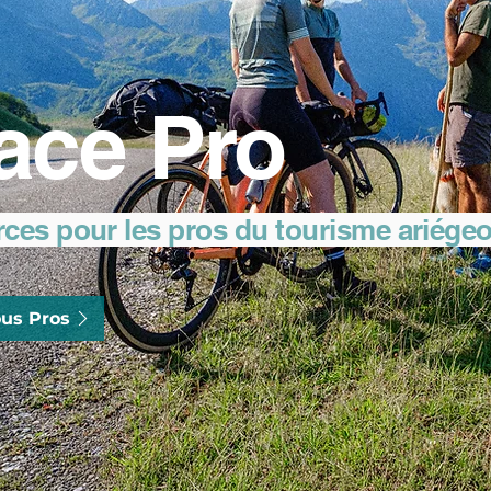
ace Pro
rces pour les pros du tourisme ariége
us Pros