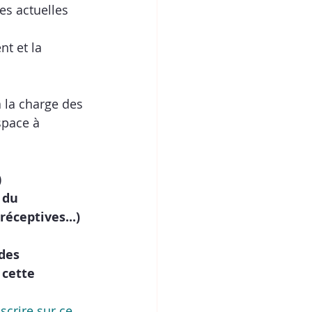
 actuelles     
t et la 
 la charge des 
space à 
)
 du 
éceptives...) 
des 
 cette 
scrire sur ce 