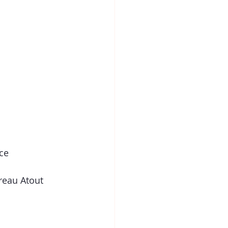
ace
reau Atout 