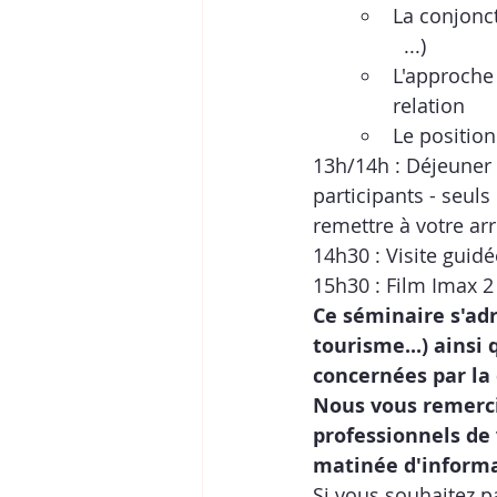
La conjonct
  ...)
L'approche 
relation     
Le position
13h/14h : Déjeuner 
participants - seuls
remettre à votre arr
14h30 : Visite guidé
15h30 : Film Imax 
Ce séminaire s'adr
tourisme...) ainsi 
concernées par la 
Nous vous remerci
professionnels de 
matinée d'informa
Si vous souhaitez pa