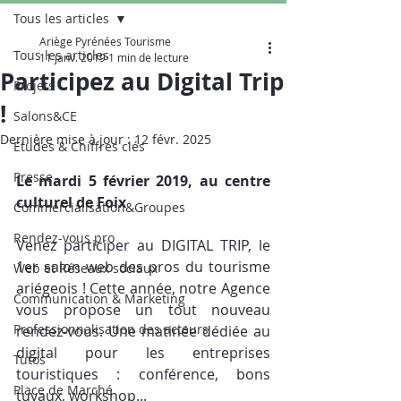
Tous les articles
Ariège Pyrénées Tourisme
Tous les articles
11 janv. 2019
1 min de lecture
Participez au Digital Trip
Projets
!
Salons&CE
Dernière mise à jour :
12 févr. 2025
Etudes & Chiffres clés
Presse
Le mardi 5 février 2019, au centre 
culturel de Foix
Commercialisation&Groupes
Rendez-vous pro
Venez participer au DIGITAL TRIP, le 
1er salon web des pros du tourisme 
Web et Réseaux sociaux
ariégeois ! Cette année, notre Agence 
Communication & Marketing
vous propose un tout nouveau 
Professionnalisation des acteurs
rendez-vous. Une matinée dédiée au 
digital pour les entreprises 
Tutos
touristiques : conférence, bons 
Place de Marché
tuyaux, workshop...