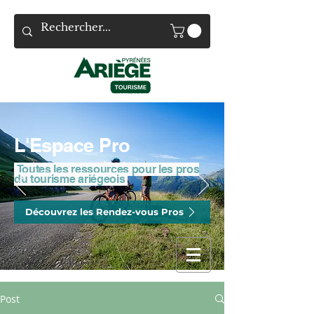
L'Espace Pro
Toutes les ressources pour les pros
du tourisme ariégeois
Découvrez les Rendez-vous Pros
Post