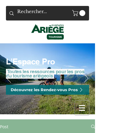
L'Espace Pro
Toutes les ressources pour les pros
du tourisme ariégeois
Découvrez les Rendez-vous Pros
Post