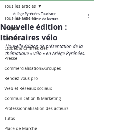
Tous les articles
Ariège Pyrénées Tourisme
Tous les articles
1 avr. 2020
1 min de lecture
Nouvelle édition :
Projets
Itinéraires vélo
Salons&CE
Nouvelle édition de présentation de la 
Etudes & Chiffres clés
thématique « vélo » en Ariège Pyrénées.
Presse
Commercialisation&Groupes
Rendez-vous pro
Web et Réseaux sociaux
Communication & Marketing
Professionnalisation des acteurs
Tutos
Place de Marché