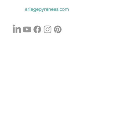
ariegepyrenees.com
Réseaux sociaux
Contactez-nous
vacances@ariegepyrenees.com
www.ariegepyrenees.com
05 61 02 30 70
Nombreuses actions financées dans le
cadre du programme européen
POCTEFA et du projet NATTUR
S'abonner aux Newsletters