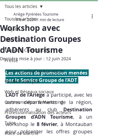
Tous les articles
Ariège Pyrénées Tourisme
Tous les articles
19 févr. 2024
1 min de lecture
Workshop avec
Projets
Destination Groupes
Salons&CE
d’ADN Tourisme
Etudes & Chiffres clés
Dernière mise à jour :
12 juin 2024
Presse
Commercialisation&Groupes
Les actions de promotion menées 
par le Service Groupe de l’ADT 
Rendez-vous pro
Web et Réseaux sociaux
L’ADT de l’Ariège
 a participé, avec les 
autres départements de la région, 
Communication & Marketing
adhérents au club 
Destination 
Professionnalisation des acteurs
Groupes d’ADN Tourisme
, à un 
Tutos
workshop le 
8 février
, à Montauban 
pour présenter les offres groupes 
Place de Marché