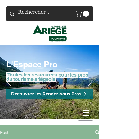
L'Espace Pro
Toutes les ressources pour les pros
du tourisme ariégeois
Découvrez les Rendez-vous Pros
Post