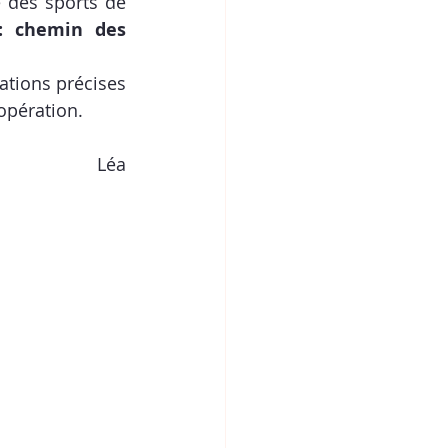
des sports de 
: chemin des 
opération.
Léa