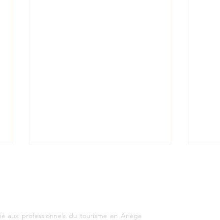
EMENT TOURISTIQUE ARIEGE PYRENEES
vacan
www
ié aux professionnels du tourisme en Ariège