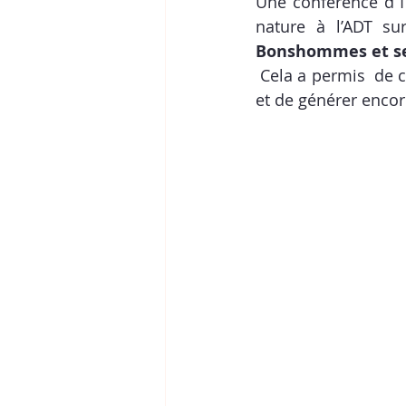
Une conférence d’1
nature à l’ADT su
Bonshommes et se
 Cela a permis  de créer un moment de dialogue, de partager des informations précises 
et de générer encor