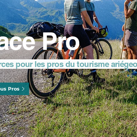
ace Pro
rces pour les pros du tourisme ariége
us Pros