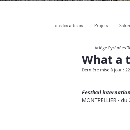
Tous les articles
Projets
Salo
Ariège Pyrénées 
Rendez-vous pro
Web et Rés
What a t
Dernière mise à jour :
22
Tutos
Place de Marché
Festival internatio
MONTPELLIER - du 