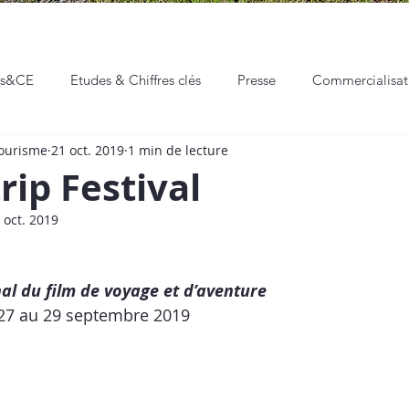
ns&CE
Etudes & Chiffres clés
Presse
Commercialisa
Tourisme
21 oct. 2019
1 min de lecture
eaux sociaux
Communication & Marketing
Professionnali
rip Festival
 oct. 2019
Hackathon
Événements
Vie de l'ADT
nal du film de voyage et d’aventure
27 au 29 septembre 2019