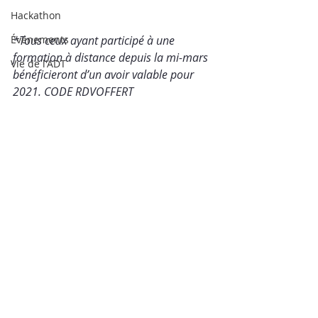
Hackathon
Événements
*Tous ceux ayant participé à une 
formation à distance depuis la mi-mars 
Vie de l'ADT
bénéficieront d’un avoir valable pour 
2021. CODE RDVOFFERT