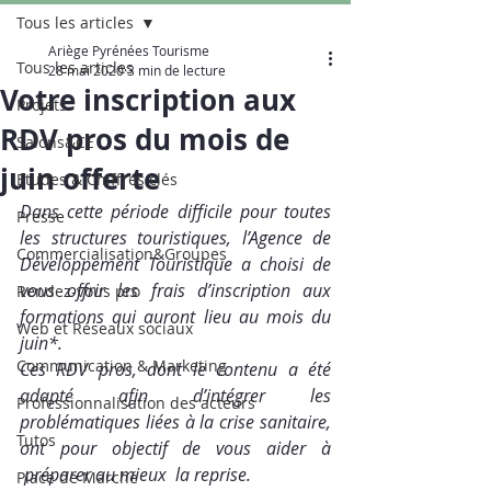
Tous les articles
Ariège Pyrénées Tourisme
Tous les articles
28 mai 2020
3 min de lecture
Votre inscription aux
Projets
RDV pros du mois de
Salons&CE
juin offerte
Etudes & Chiffres clés
Dans cette période difficile pour toutes 
Presse
les structures touristiques, l’Agence de 
Commercialisation&Groupes
Développement Touristique a choisi de 
vous offrir les frais d’inscription aux 
Rendez-vous pro
formations qui auront lieu au mois du 
Web et Réseaux sociaux
juin*.
Communication & Marketing
Ces RDV pros, dont le contenu a été 
adapté afin d’intégrer les 
Professionnalisation des acteurs
problématiques liées à la crise sanitaire, 
Tutos
ont pour objectif de vous aider à 
 préparer au mieux  la reprise.
Place de Marché