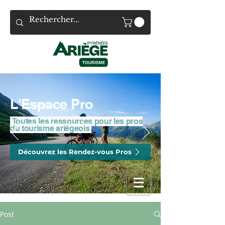
L'Espace Pro
Toutes les ressources pour les pros
du tourisme ariégeois
Découvrez les Rendez-vous Pros
Post