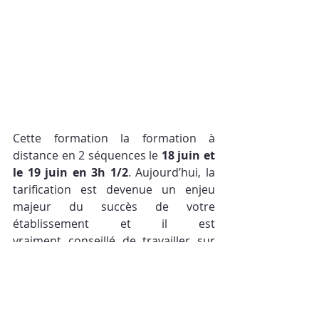
Cette formation la formation à 
distance en 2 séquences le 
18 juin et 
le 19 juin en 3h 1/2
​. Aujourd’hui, la 
tarification est devenue un enjeu 
majeur du succès de votre 
établissement et il est 
vraiment conseillé de travailler sur 
une 
grille tarifaire post Covid-19
pour l'été et la rentrée 2020.Dans 
cette formation, vous apprendrez 
dans un premier temps à maîtriser 