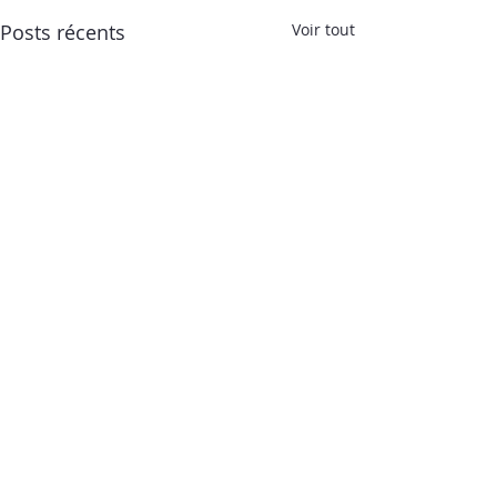
Posts récents
Voir tout
AGENCE DE DEVELOPPEMENT
TOURISTIQUE ARIEGE