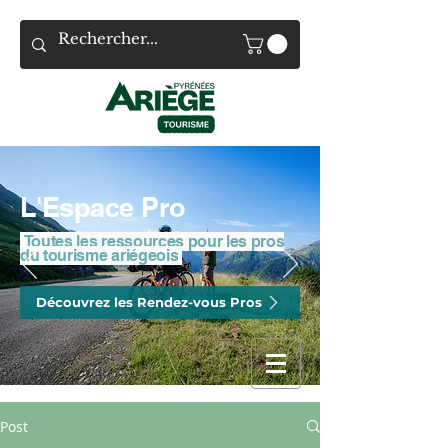
L'Espace Pro
Toutes les ressources pour les pros
du tourisme ariégeois
Découvrez les Rendez-vous Pros
Post