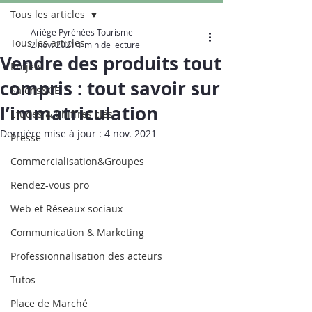
Tous les articles
Ariège Pyrénées Tourisme
Tous les articles
2 nov. 2021
1 min de lecture
Vendre des produits tout
Projets
compris : tout savoir sur
Salons&CE
l’immatriculation
Etudes & Chiffres clés
Dernière mise à jour :
4 nov. 2021
Presse
Commercialisation&Groupes
Rendez-vous pro
Web et Réseaux sociaux
Communication & Marketing
Professionnalisation des acteurs
Tutos
Place de Marché