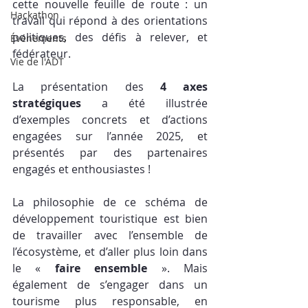
cette nouvelle feuille de route : un 
Hackathon
travail qui répond à des orientations 
politiques, des défis à relever, et 
Événements
fédérateur.
Vie de l'ADT
La présentation des 
4 axes 
stratégiques
 a été illustrée 
d’exemples concrets et d’actions 
engagées sur l’année 2025, et 
présentés par des partenaires 
engagés et enthousiastes !
La philosophie de ce schéma de 
développement touristique est bien 
de travailler avec l’ensemble de 
l’écosystème, et d’aller plus loin dans 
le « 
faire ensemble
 ». Mais 
également de s’engager dans un 
tourisme plus responsable, en 