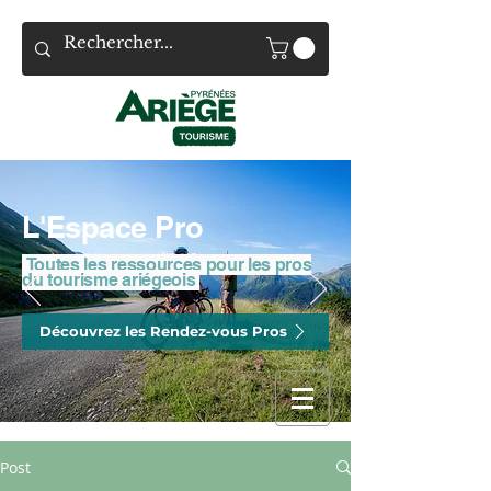
L'Espace Pro
Toutes les ressources pour les pros
du tourisme ariégeois
Découvrez les Rendez-vous Pros
Post