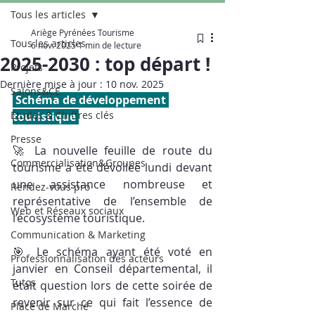
Tous les articles
Ariège Pyrénées Tourisme
Tous les articles
6 nov. 2025
1 min de lecture
2025-2030 : top départ !
Projets
Dernière mise à jour :
10 nov. 2025
Salons&CE
 Schéma de développement 
Etudes & Chiffres clés
touristique 
Presse
🚀 La nouvelle feuille de route du 
Commercialisation&Groupes
tourisme a été dévoilée lundi devant 
une assistance nombreuse et 
Rendez-vous pro
représentative de l’ensemble de 
Web et Réseaux sociaux
l’écosystème touristique.
Communication & Marketing
🎯 Le schéma ayant été voté en 
Professionnalisation des acteurs
janvier en Conseil départemental, il 
Tutos
était question lors de cette soirée de 
revenir sur ce qui fait l’essence de 
Place de Marché