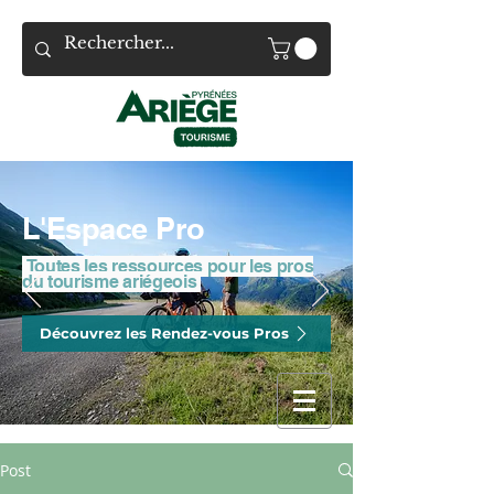
L'Espace Pro
Toutes les ressources pour les pros
du tourisme ariégeois
Découvrez les Rendez-vous Pros
Post