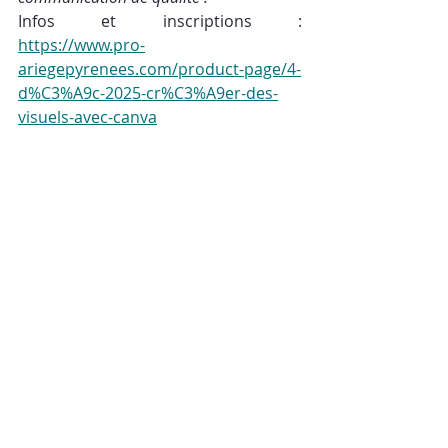
Infos et inscriptions : 
https://www.pro-
ariegepyrenees.com/product-page/4-
d%C3%A9c-2025-cr%C3%A9er-des-
visuels-avec-canva
À très bientôt pour ces moments 
d’apprentissage et de partage !
Muriel
Posts récents
Voir tout