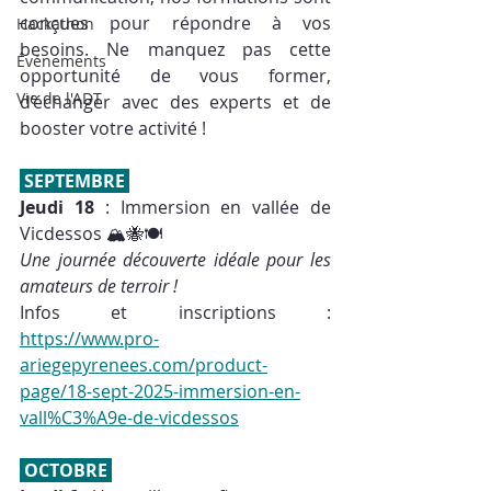
conçues pour répondre à vos 
Hackathon
besoins. Ne manquez pas cette 
Événements
opportunité de vous former, 
Vie de l'ADT
d’échanger avec des experts et de 
booster votre activité !
 SEPTEMBRE 
Jeudi 18
 : Immersion en vallée de 
Vicdessos 🏔🐝🍽
Une journée découverte idéale pour les 
amateurs de terroir !
Infos et inscriptions : 
https://www.pro-
ariegepyrenees.com/product-
page/18-sept-2025-immersion-en-
vall%C3%A9e-de-vicdessos
 OCTOBRE 