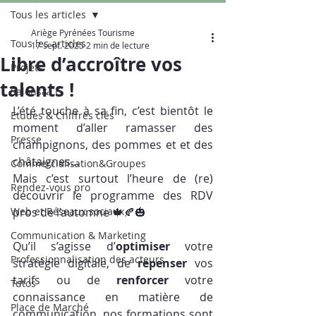
Tous les articles
Ariège Pyrénées Tourisme
Tous les articles
17 sept. 2025
2 min de lecture
Libre d’accroître vos
Projets
talents !
Salons&CE
L’été touche à sa fin, c’est bientôt le 
Etudes & Chiffres clés
moment d’aller ramasser des 
Presse
champignons, des pommes et et des 
châtaignes…
Commercialisation&Groupes
Mais c’est surtout l’heure de (re) 
Rendez-vous pro
découvrir le programme des RDV 
Web et Réseaux sociaux
pros de l’automne 🍁🍂🎃
Communication & Marketing
Qu’il s’agisse d’
optimiser
 votre 
Professionnalisation des acteurs
stratégie digitale, de 
repenser
 vos 
tarifs ou de 
renforcer
 votre 
Tutos
connaissance en matière de 
Place de Marché
communication, nos formations sont 