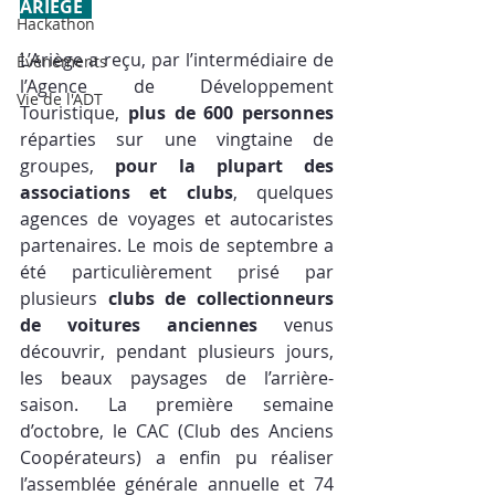
ARIÈGE  
Hackathon
L’Ariège a reçu, par l’intermédiaire de 
Événements
l’Agence de Développement 
Vie de l'ADT
Touristique, 
plus de 600 personnes 
réparties sur une vingtaine de 
groupes, 
pour la plupart des 
associations et clubs
, quelques 
agences de voyages et autocaristes 
partenaires. Le mois de septembre a 
été particulièrement prisé par 
plusieurs 
clubs de collectionneurs 
de voitures anciennes
 venus 
découvrir, pendant plusieurs jours, 
les beaux paysages de l’arrière-
saison. La première semaine 
d’octobre, le CAC (Club des Anciens 
Coopérateurs) a enfin pu réaliser 
l’assemblée générale annuelle et 74 