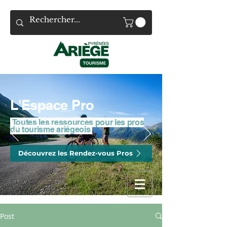
L'Espace Pro
Toutes les ressources pour les pros
du tourisme ariégeois
Découvrez les Rendez-vous Pros
Post