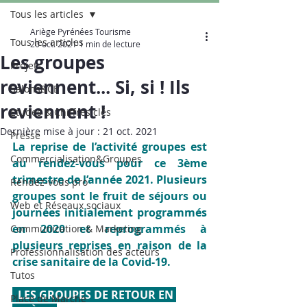
Tous les articles
Ariège Pyrénées Tourisme
Tous les articles
20 oct. 2021
1 min de lecture
Les groupes
Projets
reviennent... Si, si ! Ils
Salons&CE
reviennent !
Etudes & Chiffres clés
Dernière mise à jour :
21 oct. 2021
Presse
La reprise de l’activité groupes est 
Commercialisation&Groupes
au rendez-vous pour ce 3ème 
trimestre de l’année 2021. Plusieurs 
Rendez-vous pro
groupes sont le fruit de séjours ou 
Web et Réseaux sociaux
journées initialement programmés 
en 2020 et reprogrammés à 
Communication & Marketing
plusieurs reprises en raison de la 
Professionnalisation des acteurs
crise sanitaire de la Covid-19.      
Tutos
  LES GROUPES DE RETOUR EN 
Place de Marché