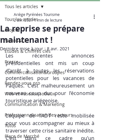
Tous les articles
Ariège Pyrénées Tourisme
Tous les articles
2 avr. 2021
1 min de lecture
La reprise se prépare
Projets
maintenant !
Salons&CE
Dernière mise à jour :
8 avr. 2021
Etudes & Chiffres clés
Les récentes annonces 
Presse
présidentielles ont mis un coup 
d’arrêt à toutes les réservations 
Commercialisation&Groupes
potentielles pour les vacances de 
Rendez-vous pro
Pâques. C’est malheureusement un 
nouveau coup dur pour l’économie 
Web et Réseaux sociaux
touristique ariégeoise.
Communication & Marketing
Professionnalisation des acteurs
L’équipe de l’ADT reste mobilisée 
pour vous accompagner au mieux à 
Tutos
traverser cette crise sanitaire inédite. 
Place de Marché
C’est dans ce cadre qu’un 