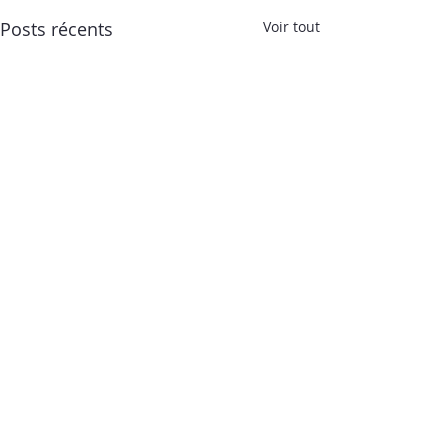
Posts récents
Voir tout
AGENCE DE DEVELOPPEMENT
TOURISTIQUE ARIEGE