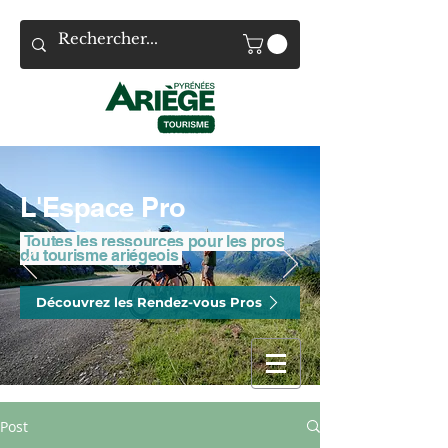
L'Espace Pro
Toutes les ressources pour les pros
du tourisme ariégeois
Découvrez les Rendez-vous Pros
Post