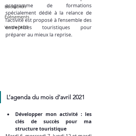
programme de formations 
Hackathon
spécialement dédié à la relance de 
Événements
l’activité est proposé à l’ensemble des 
entreprises touristiques pour 
Vie de l'ADT
préparer au mieux la reprise.
L’agenda du mois d’avril 2021
Développer mon activité : les 
clés de succès pour ma 
structure touristique