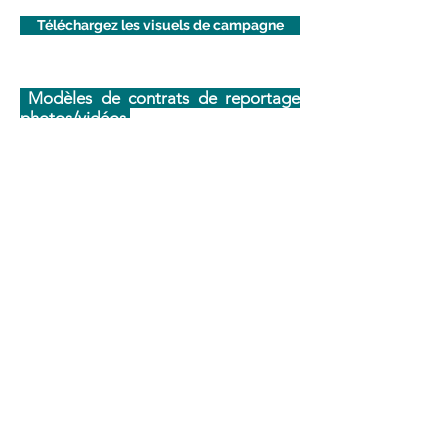
Téléchargez les visuels de campagne
Modèles de contrats de reportage
photos/vidéos
Prestataires touristiques, nous vous
mettons à disposition des modèles de
contrat de reportage photos/vidéos pour
que vous puissiez les adapter à votre
structure.
Contrat de reportage photographique