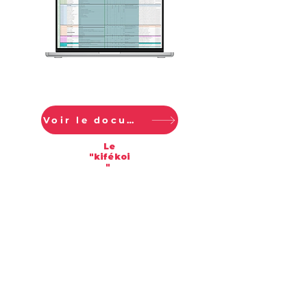
Voir le document
Le
"kifékoi
"