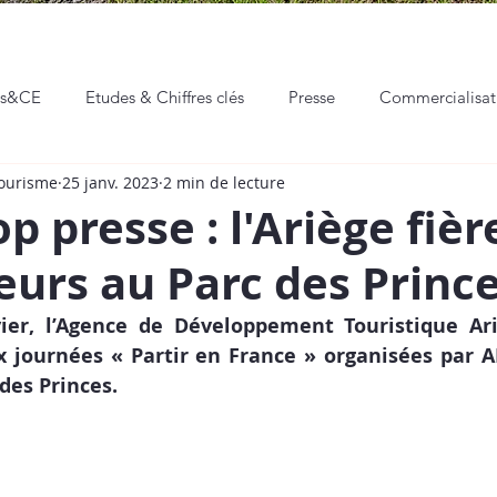
ns&CE
Etudes & Chiffres clés
Presse
Commercialisa
Tourisme
25 janv. 2023
2 min de lecture
eaux sociaux
Communication & Marketing
Professionnali
 presse : l'Ariège fièr
eurs au Parc des Princ
Hackathon
Événements
Vie de l'ADT
ier, l’Agence de Développement Touristique Ari
x journées « Partir en France » organisées par
des Princes. 