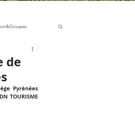
tion&Groupes
sation des acteurs
e de
es
ège Pyrénées 
 ADN TOURISME 