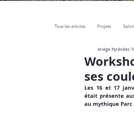
Tous les articles
Projets
Salo
Ariège Pyrénées 
Rendez-vous pro
Web et Rés
Workshop
ses coul
Tutos
Place de Marché
Les 16 et 17 janv
était présente au
au mythique Parc 