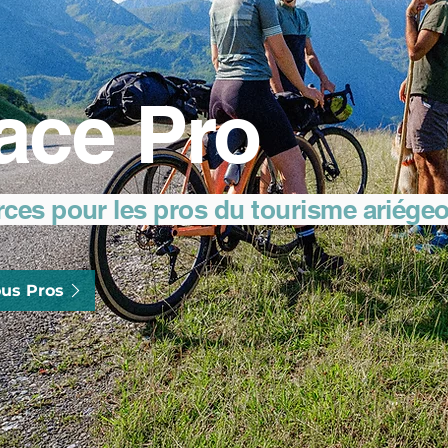
ace Pro
rces pour les pros du tourisme ariége
us Pros