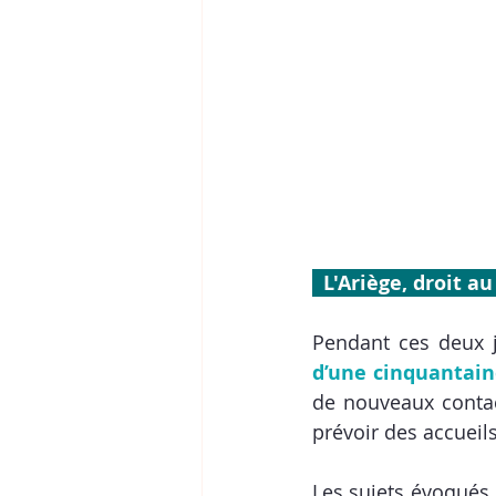
  L'Ariège, droit au
Pendant ces deux j
d’une cinquantain
de nouveaux contac
prévoir des accueil
Les sujets évoqués 