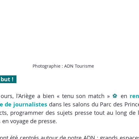
Photographie : ADN Tourisme
 but !  
ours, l’Ariège a bien « tenu son match » 
⚽
 en 
ren
e de journalistes
 dans les salons du Parc des Princes
ts, programmer des sujets presse tout au long de l
s en voyage de presse. 
ont été centrés autour de notre ADN : grands espaces