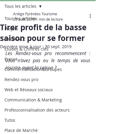
Tous les articles
Ariège Pyrénées Tourisme
Tous les articles
25 août 2019
1 min de lecture
Tirer profit de la basse
Projets
saison pour se former
Salons&CE
Dernière mise à jour :
30 sept. 2019
Etudes & Chiffres clés
Les Rendez-vous pro recommencent : 
Presse
vous n’avez pas eu le temps de vous 
inscrire avant la saison ?
Commercialisation&Groupes
Rendez-vous pro
Web et Réseaux sociaux
Communication & Marketing
Professionnalisation des acteurs
Tutos
Place de Marché