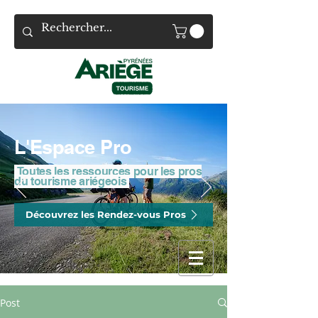
L'Espace Pro
Toutes les ressources pour les pros
du tourisme ariégeois
Découvrez les Rendez-vous Pros
Post