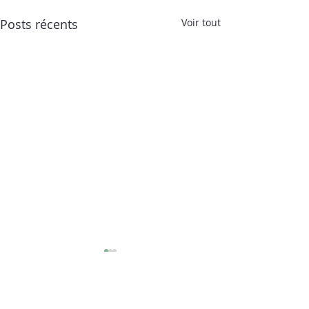
Posts récents
Voir tout
AGENCE DE DEVELOPPEMENT
TOURISTIQUE ARIEGE