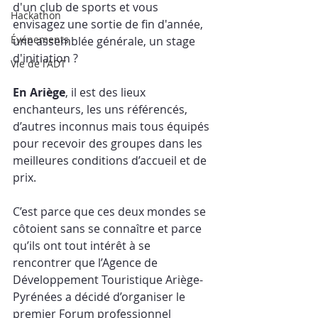
d'un club de sports et vous 
Hackathon
envisagez une sortie de fin d'année, 
Événements
une assemblée générale, un stage 
d'initiation ?
Vie de l'ADT
En Ariège
, il est des lieux 
enchanteurs, les uns référencés, 
d’autres inconnus mais tous équipés 
pour recevoir des groupes dans les 
meilleures conditions d’accueil et de 
prix.
C’est parce que ces deux mondes se 
côtoient sans se connaître et parce 
qu’ils ont tout intérêt à se 
rencontrer que l’Agence de 
Développement Touristique Ariège-
Pyrénées a décidé d’organiser le 
premier Forum professionnel 