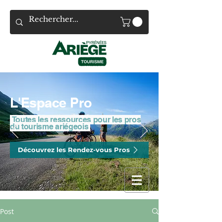
L'Espace Pro
Toutes les ressources pour les pros
du tourisme ariégeois
Découvrez les Rendez-vous Pros
Post