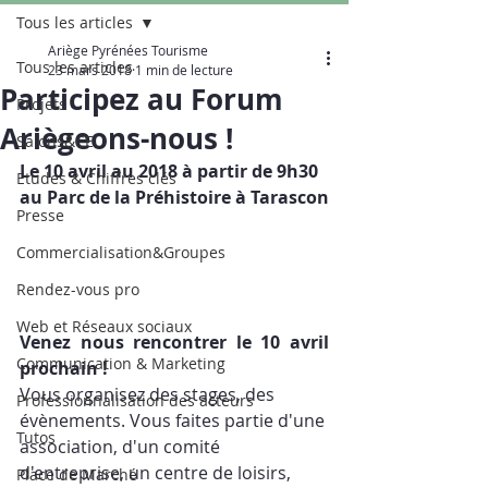
Tous les articles
Ariège Pyrénées Tourisme
Tous les articles
23 mars 2018
1 min de lecture
Participez au Forum
Projets
Ariègeons-nous !
Salons&CE
Le 10 avril au 2018 à partir de 9h30 
Etudes & Chiffres clés
au Parc de la Préhistoire à Tarascon
Presse
Commercialisation&Groupes
Rendez-vous pro
Web et Réseaux sociaux
Venez nous rencontrer le 10 avril 
Communication & Marketing
prochain !
Vous organisez des stages, des 
Professionnalisation des acteurs
évènements. Vous faites partie d'une 
Tutos
association, d'un comité 
d'entreprise, un centre de loisirs, 
Place de Marché