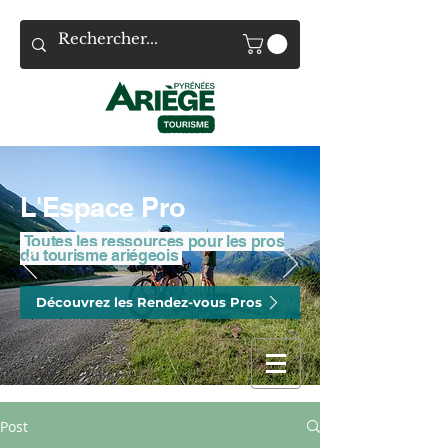
L'Espace Pro
Toutes les ressources pour les pros
du tourisme ariégeois
Découvrez les Rendez-vous Pros
Post