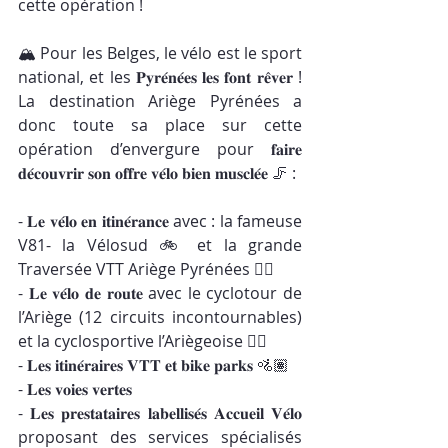
cette opération !
🏔️ Pour les Belges, le vélo est le sport 
national, et les 𝐏𝐲𝐫𝐞́𝐧𝐞́𝐞𝐬 𝐥𝐞𝐬 𝐟𝐨𝐧𝐭 𝐫𝐞̂𝐯𝐞𝐫 ! 
La destination Ariège Pyrénées a 
donc toute sa place sur cette 
opération d’envergure pour 𝐟𝐚𝐢𝐫𝐞 
𝐝𝐞́𝐜𝐨𝐮𝐯𝐫𝐢𝐫 𝐬𝐨𝐧 𝐨𝐟𝐟𝐫𝐞 𝐯𝐞́𝐥𝐨 𝐛𝐢𝐞𝐧 𝐦𝐮𝐬𝐜𝐥𝐞́𝐞 🦵 : 
- 𝐋𝐞 𝐯𝐞́𝐥𝐨 𝐞𝐧 𝐢𝐭𝐢𝐧𝐞́𝐫𝐚𝐧𝐜𝐞 avec : la fameuse 
V81- la Vélosud 🚲 et la grande 
Traversée VTT Ariège Pyrénées 🚵‍♀️
- 𝐋𝐞 𝐯𝐞́𝐥𝐨 𝐝𝐞 𝐫𝐨𝐮𝐭𝐞 avec le cyclotour de 
l’Ariège (12 circuits incontournables) 
et la cyclosportive l’Ariègeoise 🚴‍♀️
- 𝐋𝐞𝐬 𝐢𝐭𝐢𝐧𝐞́𝐫𝐚𝐢𝐫𝐞𝐬 𝐕𝐓𝐓 𝐞𝐭 𝐛𝐢𝐤𝐞 𝐩𝐚𝐫𝐤𝐬 🚵🏽
- 𝐋𝐞𝐬 𝐯𝐨𝐢𝐞𝐬 𝐯𝐞𝐫𝐭𝐞𝐬
- 𝐋𝐞𝐬 𝐩𝐫𝐞𝐬𝐭𝐚𝐭𝐚𝐢𝐫𝐞𝐬 𝐥𝐚𝐛𝐞𝐥𝐥𝐢𝐬𝐞́𝐬 𝐀𝐜𝐜𝐮𝐞𝐢𝐥 𝐕𝐞́𝐥𝐨 
proposant des services spécialisés 