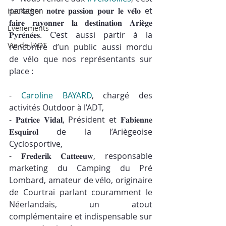
partager 𝐧𝐨𝐭𝐫𝐞 𝐩𝐚𝐬𝐬𝐢𝐨𝐧 𝐩𝐨𝐮𝐫 𝐥𝐞 𝐯𝐞́𝐥𝐨 et 
Hackathon
𝐟𝐚𝐢𝐫𝐞 𝐫𝐚𝐲𝐨𝐧𝐧𝐞𝐫 𝐥𝐚 𝐝𝐞𝐬𝐭𝐢𝐧𝐚𝐭𝐢𝐨𝐧 𝐀𝐫𝐢𝐞̀𝐠𝐞 
Événements
𝐏𝐲𝐫𝐞́𝐧𝐞́𝐞𝐬. C’est aussi partir à la 
Vie de l'ADT
rencontre d’un public aussi mordu 
de vélo que nos représentants sur 
place :
- 
Caroline BAYARD
, chargé des 
activités Outdoor à l’ADT, 
- 𝐏𝐚𝐭𝐫𝐢𝐜𝐞 𝐕𝐢𝐝𝐚𝐥, Président et 𝐅𝐚𝐛𝐢𝐞𝐧𝐧𝐞 
𝐄𝐬𝐪𝐮𝐢𝐫𝐨𝐥 de la l’Ariègeoise 
Cyclosportive,
- 𝐅𝐫𝐞𝐝𝐞𝐫𝐢𝐤 𝐂𝐚𝐭𝐭𝐞𝐞𝐮𝐰, responsable 
marketing du Camping du Pré 
Lombard, amateur de vélo, originaire 
de Courtrai parlant couramment le 
Néerlandais, un atout 
complémentaire et indispensable sur 