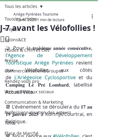
Tous les articles
Ariège Pyrénées Tourisme
Tous les articles
13 janv. 2025
1 min de lecture
J-7 avant les Vélofollies !
Projets
🚴‍♂️
Salons&CE
🤝 Pour la 𝐭𝐫𝐨𝐢𝐬𝐢𝐞̀𝐦𝐞 𝐚𝐧𝐧𝐞́𝐞 𝐜𝐨𝐧𝐬𝐞́𝐜𝐮𝐭𝐢𝐯𝐞, 
Etudes & Chiffres clés
l'
Agence de Développement 
Presse
Touristique Ariège Pyrénées 
revient 
aux Vélofollies aux côtés 
Commercialisation&Groupes
de 
L'Ariégeoise Cyclosportive
 et du 
Rendez-vous pro
𝐂𝐚𝐦𝐩𝐢𝐧𝐠 𝐋𝐞 𝐏𝐫𝐞́ 𝐋𝐨𝐦𝐛𝐚𝐫𝐝, labellisé 
Web et Réseaux sociaux
Accueil Vélo. 
Communication & Marketing
📆 L'évènement se déroulera du 𝟏𝟕 𝐚𝐮 
Professionnalisation des acteurs
𝟏𝟗 𝐣𝐚𝐧𝐯𝐢𝐞𝐫 𝟐𝟎𝟐𝟓 à Kortrijk/Courtrai, en 
Belgique.
Tutos
Place de Marché
💙 Nous rendre aux 
#Vélofollies
, c’est 