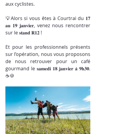
aux cyclistes.
💡Alors si vous êtes à Courtrai du 𝟏𝟕 
𝐚𝐮 𝟏𝟗 𝐣𝐚𝐧𝐯𝐢𝐞𝐫, venez nous rencontrer 
sur le 𝐬𝐭𝐚𝐧𝐝 𝐑𝟏𝟐 !
Et pour les professionnels présents 
sur l’opération, nous vous proposons 
de nous retrouver pour un café 
gourmand le 𝐬𝐚𝐦𝐞𝐝𝐢 𝟏𝟖 𝐣𝐚𝐧𝐯𝐢𝐞𝐫 𝐚̀ 𝟗𝐡𝟑𝟎. 
☕🍪