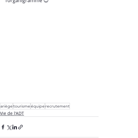
l’organigramme 😊
ariège
tourisme
équipe
recrutement
Vie de l'ADT