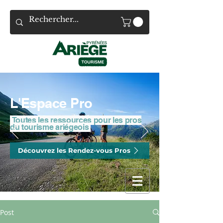
L'Espace Pro
Toutes les ressources pour les pros
du tourisme ariégeois
Découvrez les Rendez-vous Pros
Post