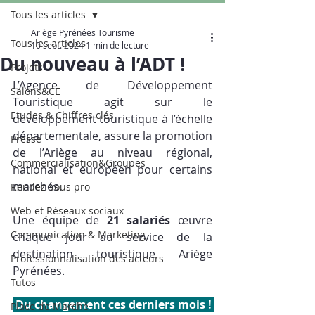
Tous les articles
Ariège Pyrénées Tourisme
Tous les articles
10 sept. 2024
1 min de lecture
Du nouveau à l’ADT !
Projets
L’Agence de Développement 
Salons&CE
Touristique agit sur le 
Etudes & Chiffres clés
développement touristique à l’échelle 
départementale, assure la promotion 
Presse
de l’Ariège au niveau régional, 
Commercialisation&Groupes
national et européen pour certains 
marchés.
Rendez-vous pro
Web et Réseaux sociaux
Une équipe de 
21 salariés
 œuvre 
Communication & Marketing
chaque jour au service de la 
destination touristique Ariège 
Professionnalisation des acteurs
Pyrénées.
Tutos
 Du changement ces derniers mois ! 
Place de Marché