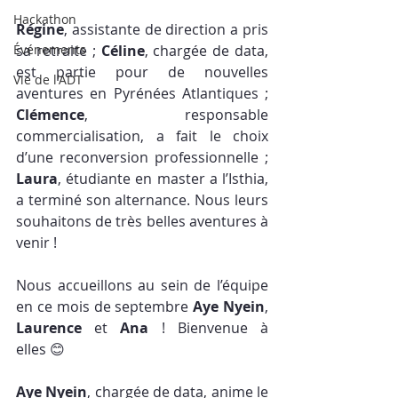
Hackathon
Régine
, assistante de direction a pris 
Événements
sa retraite ; 
Céline
, chargée de data, 
est partie pour de nouvelles 
Vie de l'ADT
aventures en Pyrénées Atlantiques ; 
Clémence
, responsable 
commercialisation, a fait le choix 
d’une reconversion professionnelle ; 
Laura
, étudiante en master a l’Isthia, 
a terminé son alternance. Nous leurs 
souhaitons de très belles aventures à 
venir !
Nous accueillons au sein de l’équipe 
en ce mois de septembre 
Aye Nyein
, 
Laurence
 et 
Ana
 ! Bienvenue à 
elles 😊
Aye Nyein
, chargée de data, anime le 