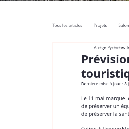
Tous les articles
Projets
Salo
Ariège Pyrénées 
Rendez-vous pro
Web et Rés
Prévisio
touristi
Tutos
Place de Marché
Dernière mise à jour :
8 
Le 11 mai marque le
de préserver un équi
de préserver la sant