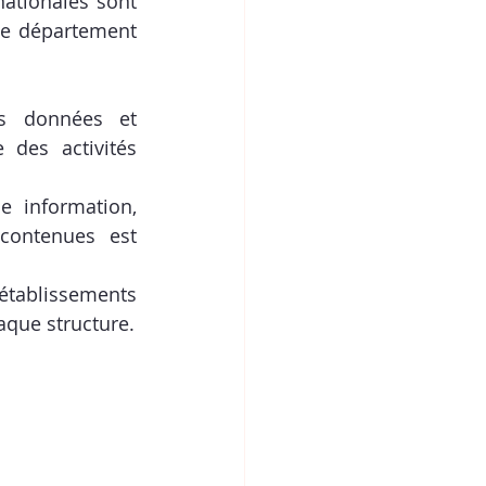
ationales sont 
e département 
ns données et 
des activités 
 information, 
contenues est 
établissements 
aque structure.