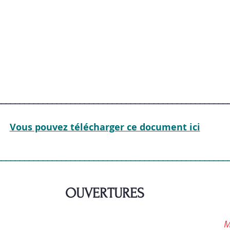
__________________________________________________
Vous pouvez télécharger ce document ici
__________________________________________________
OUVERTURES
M