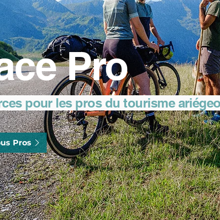
ace Pro
rces pour les pros du tourisme ariége
us Pros