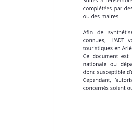
Suites à l'ensembl
complétées par des
ou des maires.
Afin de synthétis
connues,  l'ADT vo
touristiques en Ariè
Ce document est m
nationale ou dépa
donc susceptible d’é
Cependant, l’autori
concernés soient ouv