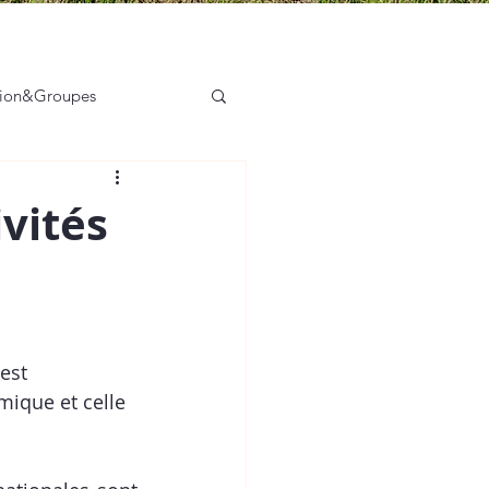
tion&Groupes
sation des acteurs
ivités
est 
mique et celle 