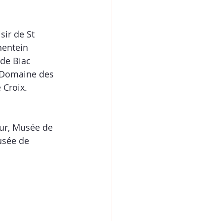
sir de St 
hentein 
de Biac 
u Domaine des 
 Croix.
ur, Musée de 
usée de 