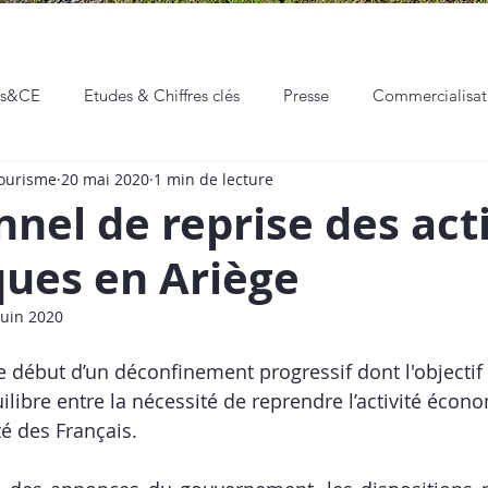
ns&CE
Etudes & Chiffres clés
Presse
Commercialisa
Tourisme
20 mai 2020
1 min de lecture
eaux sociaux
Communication & Marketing
Professionnali
nnel de reprise des act
ques en Ariège​
Hackathon
Événements
Vie de l'ADT
juin 2020
 début d’un déconfinement progressif dont l'objectif 
libre entre la nécessité de reprendre l’activité écono
é des Français. ​