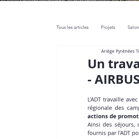
Tous les articles
Projets
Salo
Ariège Pyrénées 
Rendez-vous pro
Web et Rés
Un trava
- AIRBU
Tutos
Place de Marché
L’ADT travaille avec
actions de promot
Ainsi des séjours, 
fournis par l’ADT p