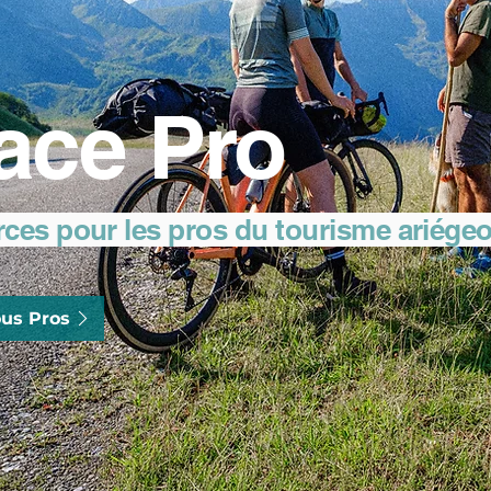
ace Pro
rces pour les pros du tourisme ariége
us Pros