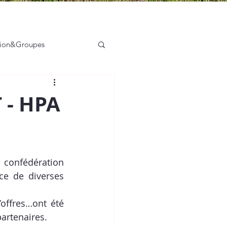
tion&Groupes
sation des acteurs
T - HPA
a confédération 
régionale des campings, AIRBUS, ADN Tourisme pour la mise en place de diverses 
offres…ont été 
partenaires.