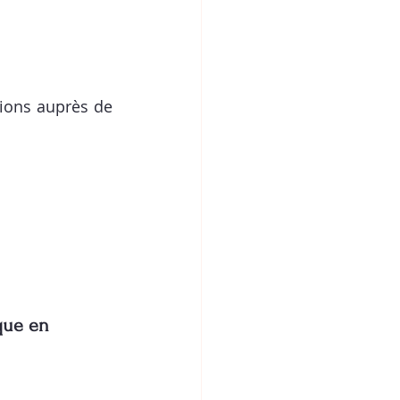
tions
 auprès de 
que en 