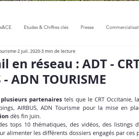
ns&CE
Etudes & Chiffres clés
Presse
Commercialisa
Tourisme
2 juil. 2020
3 min de lecture
eaux sociaux
Communication & Marketing
Professionnali
il en réseau : ADT - CR
S - ADN TOURISME
Hackathon
Événements
Vie de l'ADT
 
plusieurs partenaires 
tels que le CRT Occitanie, l
ion 
dès fin juin. 
des tops 10 thématiques, des vidéos, des listings d’
our alimenter les différents dossiers engagés par ces 