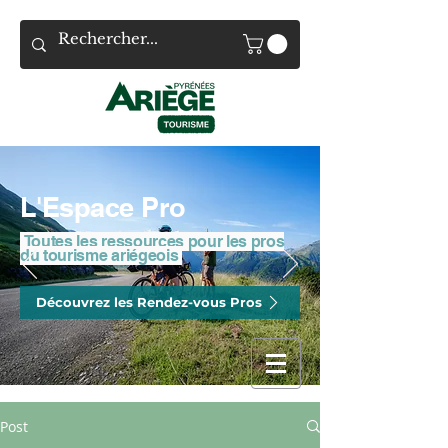
L'Espace Pro
Toutes les ressources pour les pros
du tourisme ariégeois
Découvrez les Rendez-vous Pros
Post