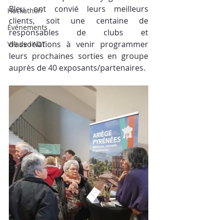
Bleu ont convié leurs meilleurs 
Hackathon
clients, soit une centaine de 
Événements
responsables de clubs et 
d’associations à venir programmer 
Vie de l'ADT
leurs prochaines sorties en groupe 
auprès de 40 exposants/partenaires. 