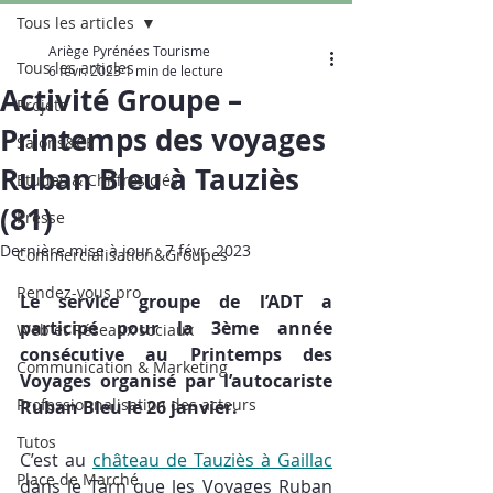
Tous les articles
Ariège Pyrénées Tourisme
Tous les articles
6 févr. 2023
1 min de lecture
Activité Groupe –
Projets
Printemps des voyages
Salons&CE
Ruban Bleu à Tauziès
Etudes & Chiffres clés
(81)
Presse
Dernière mise à jour :
7 févr. 2023
Commercialisation&Groupes
Rendez-vous pro
Le service groupe de l’ADT a 
participé pour la 3ème année 
Web et Réseaux sociaux
consécutive au Printemps des 
Communication & Marketing
Voyages organisé par l’autocariste 
Professionnalisation des acteurs
Ruban Bleu le 26 janvier.
Tutos
C’est au 
château de Tauziès à Gaillac
Place de Marché
dans le Tarn que les Voyages Ruban 