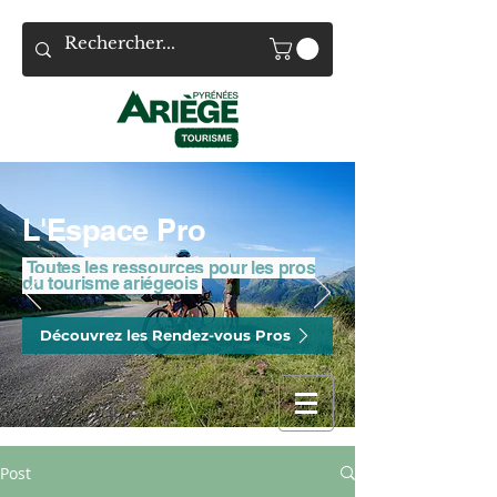
L'Espace Pro
Toutes les ressources pour les pros
du tourisme ariégeois
Découvrez les Rendez-vous Pros
Post