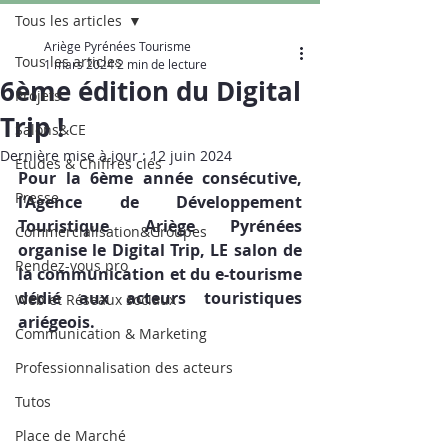
Tous les articles
Ariège Pyrénées Tourisme
Tous les articles
1 mars 2024
2 min de lecture
6ème édition du Digital
Projets
Trip !
Salons&CE
Dernière mise à jour :
12 juin 2024
Etudes & Chiffres clés
Pour la 6ème année consécutive, 
Presse
l’Agence de Développement 
Touristique Ariège Pyrénées 
Commercialisation&Groupes
organise le Digital Trip, LE salon de 
Rendez-vous pro
la communication et du e-tourisme 
dédié aux acteurs touristiques 
Web et Réseaux sociaux
ariégeois.
Communication & Marketing
Professionnalisation des acteurs
Tutos
Place de Marché