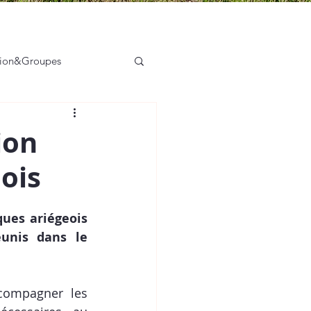
tion&Groupes
sation des acteurs
ion
ois
ues ariégeois 
unis dans le 
compagner les 