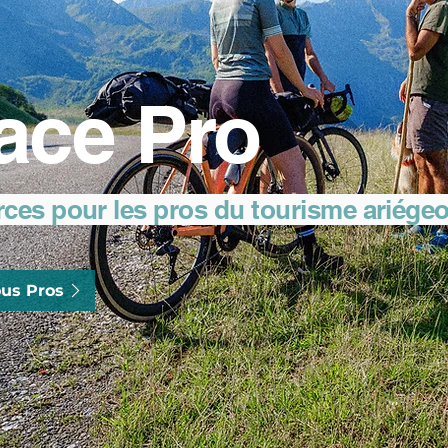
ace Pro
rces pour les pros du tourisme ariége
us Pros