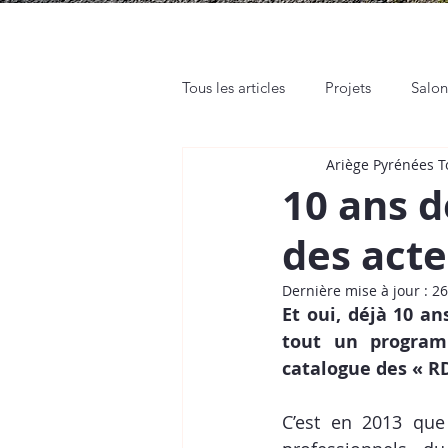
Tous les articles
Projets
Salo
Ariège Pyrénées 
Rendez-vous pro
Web et Rés
10 ans d
des acte
Tutos
Place de Marché
Dernière mise à jour :
26
Et oui, déjà 10 a
tout un programm
catalogue des « RD
C’est en 2013 que