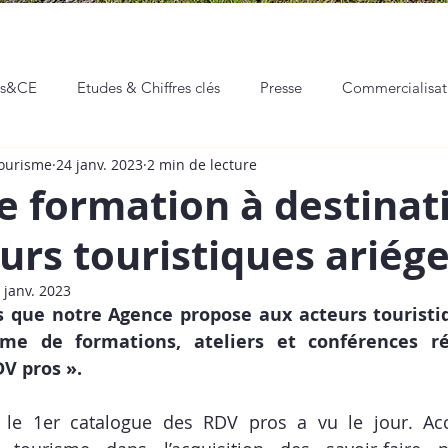
ns&CE
Etudes & Chiffres clés
Presse
Commercialisa
Tourisme
24 janv. 2023
2 min de lecture
eaux sociaux
Communication & Marketing
Professionnali
e formation à destinat
urs touristiques ariége
Hackathon
Événements
Vie de l'ADT
 janv. 2023
ns que notre Agence propose aux acteurs touristiq
e de formations, ateliers et conférences ré
V pros ». 
 le 1er catalogue des RDV pros a vu le jour. Ac